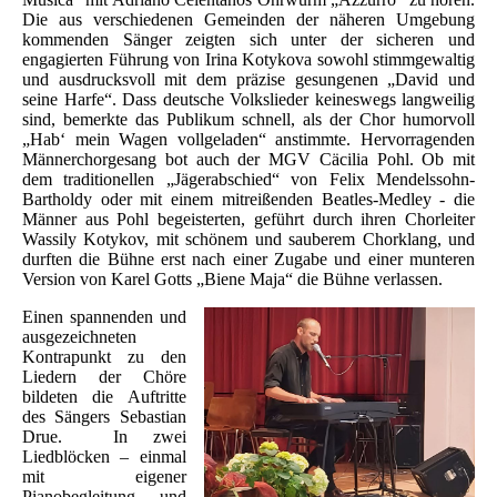
Die aus verschiedenen Gemeinden der näheren Umgebung
kommenden Sänger zeigten sich unter der sicheren und
engagierten Führung von Irina Kotykova sowohl stimmgewaltig
und ausdrucksvoll mit dem präzise gesungenen „David und
seine Harfe“. Dass deutsche Volkslieder keineswegs langweilig
sind, bemerkte das Publikum schnell, als der Chor humorvoll
„Hab‘ mein Wagen vollgeladen“ anstimmte. Hervorragenden
Männerchorgesang bot auch der MGV Cäcilia Pohl. Ob mit
dem traditionellen „Jägerabschied“ von Felix Mendelssohn-
Bartholdy oder mit einem mitreißenden Beatles-Medley - die
Männer aus Pohl begeisterten, geführt durch ihren Chorleiter
Wassily Kotykov, mit schönem und sauberem Chorklang, und
durften die Bühne erst nach einer Zugabe und einer munteren
Version von Karel Gotts „Biene Maja“ die Bühne verlassen.
Einen spannenden und
ausgezeichneten
Kontrapunkt zu den
Liedern der Chöre
bildeten die Auftritte
des Sängers Sebastian
Drue. In zwei
Liedblöcken – einmal
mit eigener
Pianobegleitung und