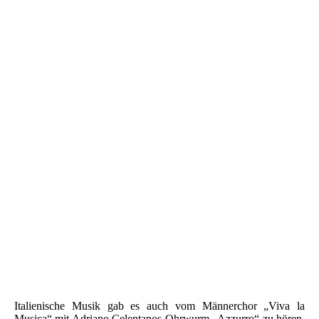
Italienische Musik gab es auch vom Männerchor „Viva la
Musica“ mit Adriano Celentanos Ohrwurm „Azzurro“ zu hören.